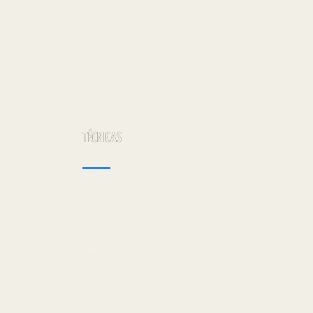
TÉCNICAS
ORATORIA Y COMUNICACIÓN EFECTIVA
COMUNICACIÓN NO VERBAL
PNL (PROGRAMACIÓN
NEUROLINGÜÍSTICA)
INTELIGENCIA EMOCIONAL
ENFOQUE GESTALTICO
COACHING CON PNL