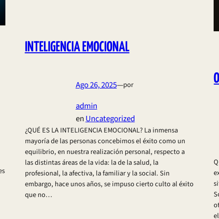
INTELIGENCIA EMOCIONAL
O
Ago 26, 2025
—
por
admin
en
Uncategorized
¿QUÉ ES LA INTELIGENCIA EMOCIONAL? La inmensa
mayoría de las personas concebimos el éxito como un
equilibrio, en nuestra realización personal, respecto a
Q
las distintas áreas de la vida: la de la salud, la
es
e
profesional, la afectiva, la familiar y la social. Sin
s
embargo, hace unos años, se impuso cierto culto al éxito
S
que no…
o
e