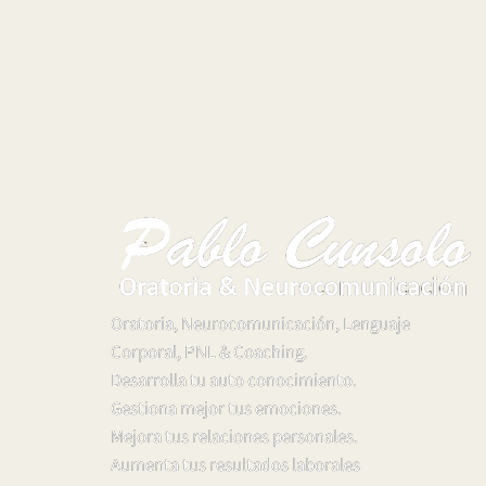
Oratoria, Neurocomunicación, Lenguaje
Corporal, PNL & Coaching.
Desarrolla tu auto conocimiento.
Gestiona mejor tus emociones.
Mejora tus relaciones personales.
Aumenta tus resultados laborales