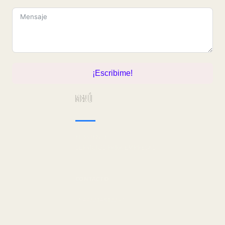
¡Escribime!
MENÚ
INICIO
EL PUENTE
SERVICIOS PARA EMPRESAS
CONTACTO
+5492214812237