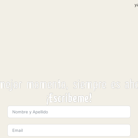
y
 mejor momento, siempre es aho
¡
Escribeme!